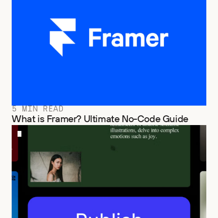
5 MIN READ
What is Framer? Ultimate No-Code Guide