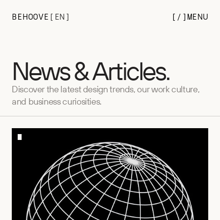
BEHOOVE
[
EN
]
[/
]
MENU
News & Articles.
Discover the latest design trends, our work culture,
and business curiosities.