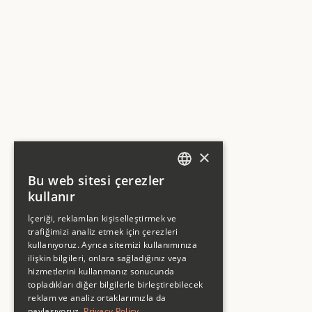
×
Bu web sitesi çerezler
ENGLISH
kullanır
ENGLISH
İçeriği, reklamları kişiselleştirmek ve
trafiğimizi analiz etmek için çerezleri
kullanıyoruz. Ayrıca sitemizi kullanımınıza
ilişkin bilgileri, onlara sağladığınız veya
hizmetlerini kullanmanız sonucunda
topladıkları diğer bilgilerle birleştirebilecek
reklam ve analiz ortaklarımızla da
Company
paylaşıyoruz.
Privacy Policy