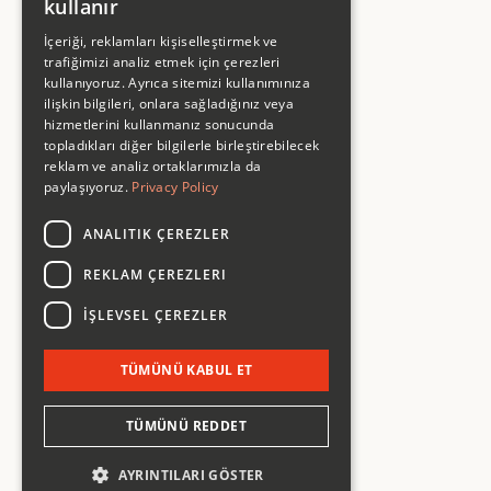
kullanır
ENGLISH
İçeriği, reklamları kişiselleştirmek ve
trafiğimizi analiz etmek için çerezleri
kullanıyoruz. Ayrıca sitemizi kullanımınıza
ilişkin bilgileri, onlara sağladığınız veya
hizmetlerini kullanmanız sonucunda
topladıkları diğer bilgilerle birleştirebilecek
reklam ve analiz ortaklarımızla da
Company
paylaşıyoruz.
Privacy Policy
Work
Studio
Services
ANALITIK ÇEREZLER
Articles
Contact
REKLAM ÇEREZLERI
Services
İŞLEVSEL ÇEREZLER
Strategy
Design
Development
TÜMÜNÜ KABUL ET
Marketing
Subscription
INSTAGRAM
LINKEDIN
/
TÜMÜNÜ REDDET
HELLO@BEHOOVESTUDIO.COM
2026 © BEHOOVE STUDIO.
ALL RIGHTS RESERVED.
AYRINTILARI GÖSTER