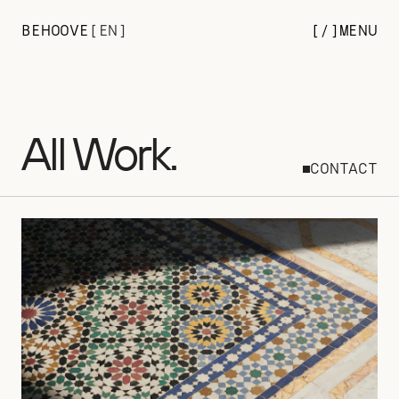
BEHOOVE
[
EN
]
[/
]
MENU
All Work.
CONTACT