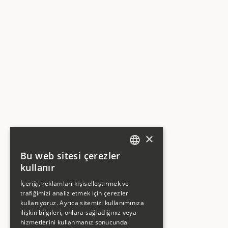
×
Bu web sitesi çerezler
ENGLISH
kullanır
ENGLISH
İçeriği, reklamları kişiselleştirmek ve
trafiğimizi analiz etmek için çerezleri
kullanıyoruz. Ayrıca sitemizi kullanımınıza
ilişkin bilgileri, onlara sağladığınız veya
hizmetlerini kullanmanız sonucunda